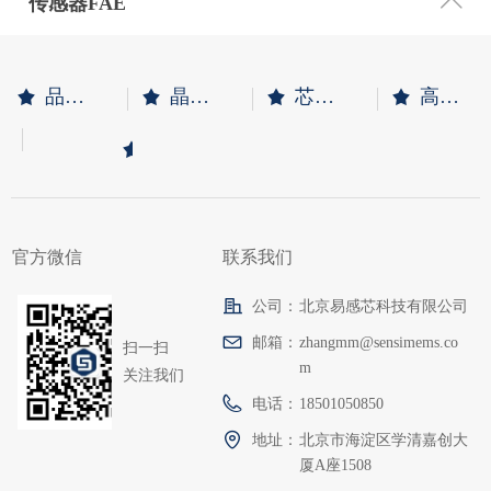
ꄱ
传感器FAE
品质保证
晶圆级封装
芯片原厂
高精度
끄
끄
끄
끄
技术支持
끄
官方微信
联系我们
公司：
北京易感芯科技有限公司
邮箱：
zhangmm@sensimems.co
扫一扫
m
关注我们
电话：
18501050850
地址：
北京市海淀区学清嘉创大
厦A座1508